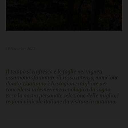
18 Novembre 2022
Il tempo si rinfresca e le foglie nei vigneti
assumono sfumature di rosso intenso, arancione
dorato. L'autunno è la stagione migliore per
concedersi un'esperienza enologica da sogno.
Ecco la nostra personale selezione delle migliori
regioni vinicole italiane da visitare in autunno.