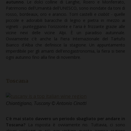
autunno
. Le dolci colline di Langhe, Roero e Monferrato,
Patrimonio dell'Umanità dell'UNESCO, sono inondate da toni di
rosso, bordeaux, oro e arancio. Torri castelli e
ciabòt
- quelle
piccole e adorabili baracche di legno e pietra in mezzo ai
vigneti - punteggiano l'orizzonte e l'aria è frizzante grazie alle
vicine nevi delle vicine Alpi. È un paradiso autunnale.
Ovviamente c'è anche la Fiera Internazionale del Tartufo
Bianco d'Alba che definisce la stagione. Un appuntamento
imperdibile per gli amanti dell'enogastronomia, la fiera si tiene
ogni autunno fino alla fine di novembre.
Toscana
Chiantigiano, Tuscany © Antonio Cinotti
C'è mai stato davvero un periodo sbagliato per andare in
Toscana?
La risposta è ovviamente no. Tuttavia, ci sono
alcuni vantaggi in più per visitare questa iconica regione